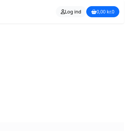
Log ind
0,00
kr.
0